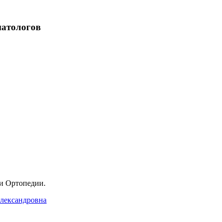
матологов
и Ортопедии.