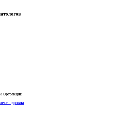
матологов
и Ортопедии.